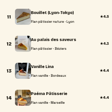
Bouillet (Lyon-Tokyo)
11
★
4.5
Flan pâtissier nature · Lyon
Au palais des saveurs
12
★
4.3
Flan pâtissier · Béziers
Vanille Lina
13
★
4.4
Flan vanille · Bordeaux
Paéma Pâtisserie
14
★
4.4
Flan vanille · Marseille