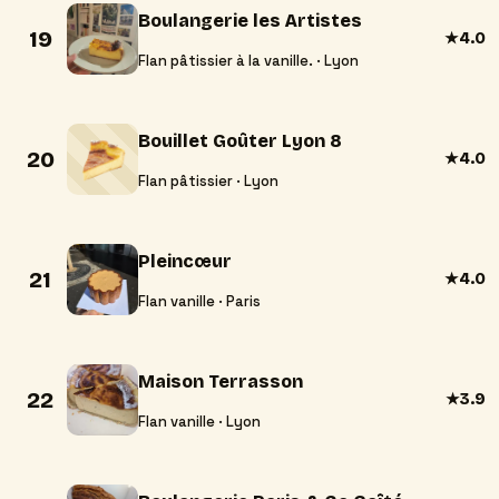
Boulangerie les Artistes
19
★
4.0
Flan pâtissier à la vanille. · Lyon
Bouillet Goûter Lyon 8
20
★
4.0
Flan pâtissier · Lyon
Pleincœur
21
★
4.0
Flan vanille · Paris
Maison Terrasson
22
★
3.9
Flan vanille · Lyon