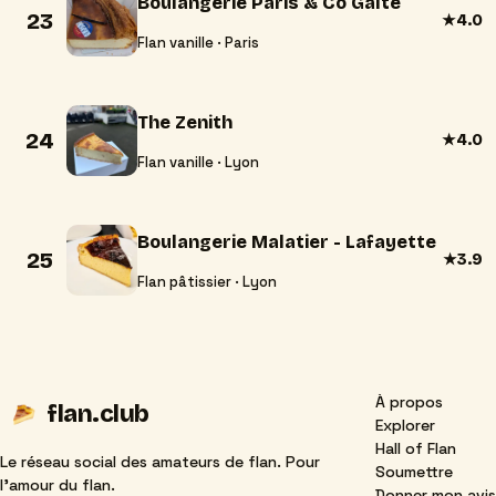
Boulangerie Paris & Co Gaîté
23
★
4.0
Flan vanille · Paris
The Zenith
24
★
4.0
Flan vanille · Lyon
Boulangerie Malatier - Lafayette
25
★
3.9
Flan pâtissier · Lyon
À propos
flan
.club
Explorer
Hall of Flan
Le réseau social des amateurs de flan. Pour
Soumettre
l'amour du flan.
Donner mon avis