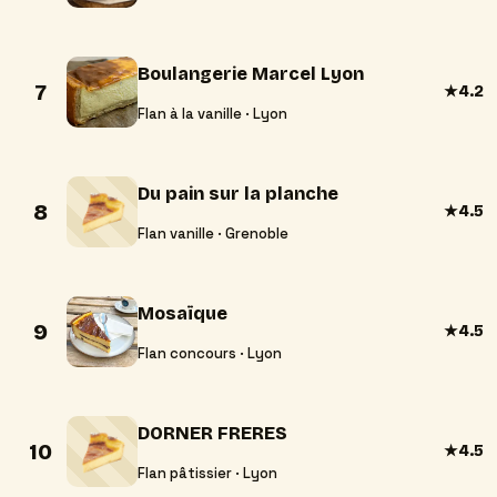
Boulangerie Marcel Lyon
7
★
4.2
Flan à la vanille · Lyon
Du pain sur la planche
8
★
4.5
Flan vanille · Grenoble
Mosaïque
9
★
4.5
Flan concours · Lyon
DORNER FRERES
10
★
4.5
Flan pâtissier · Lyon