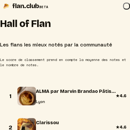
flan
.club
BETA
Hall of Flan
Les flans les mieux notés par la communauté
Le score de classement prend en compte la moyenne des notes et
le nombre de notes.
ALMA par Marvin Brandao Pâtisserie-Boulangerie-Chocolaterie
1
★
4.6
Lyon
Clarissou
2
★
4.6