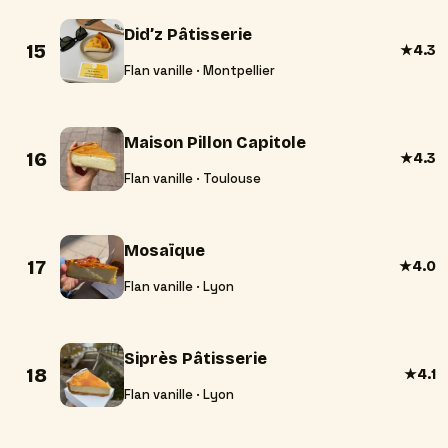
Did’z Pâtisserie
15
★
4.3
Flan vanille · Montpellier
Maison Pillon Capitole
16
★
4.3
Flan vanille · Toulouse
Mosaïque
17
★
4.0
Flan vanille · Lyon
Siprès Pâtisserie
18
★
4.1
Flan vanille · Lyon