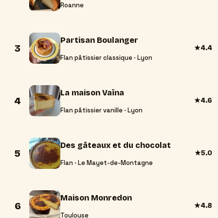
Roanne
Partisan Boulanger
3
★
4.4
Flan pâtissier classique · Lyon
La maison Vaïna
4
★
4.6
Flan pâtissier vanille · Lyon
Des gâteaux et du chocolat
5
★
5.0
Flan · Le Mayet-de-Montagne
Maison Monredon
6
★
4.8
Toulouse